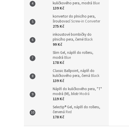
kuličkového pera, modrá
Blue
139 Kč
konvertor do plnicího pera,
šroubovací
Screw-in Converter
275 Kč
inkoustové bombičky do
plnicího pera, černé
Black
99 Kč
Slim Gel, náplň do rolleru,
modrá
Blue
178 Kč
Classic Ballpoint, náplň do
kuličkového pera, černá
Black
139 Kč
Náplň do kuličkového pera, "T"
modrá (M), blistr
Modrá
119 Kč
Selectip® Gel, náplň do rolleru,
červená
Red
178 Kč
Z