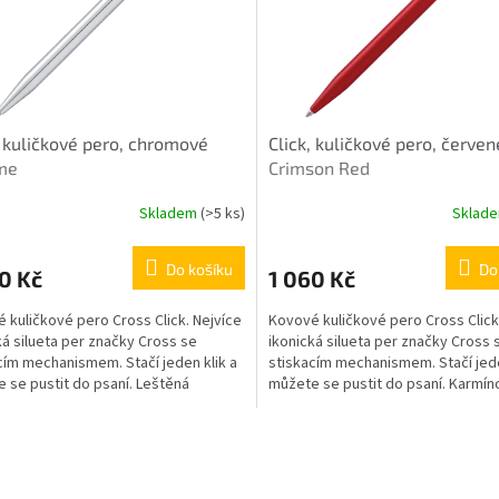
, kuličkové pero, chromové
Click, kuličkové pero, červen
me
Crimson Red
Skladem
(>5 ks)
Sklad
Do košíku
Do
0 Kč
1 060 Kč
 kuličkové pero Cross Click. Nejvíce
Kovové kuličkové pero Cross Click
ká silueta per značky Cross se
ikonická silueta per značky Cross 
cím mechanismem. Stačí jeden klik a
stiskacím mechanismem. Stačí jede
 se pustit do psaní. Leštěná
můžete se pustit do psaní. Karmí
vá povrchová...
červené tělo pera...
O
v
l