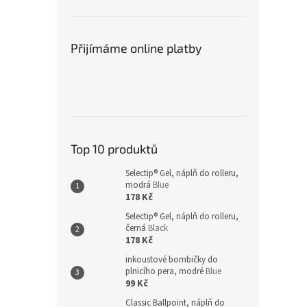
Přijímáme online platby
Top 10 produktů
Selectip® Gel, náplň do rolleru,
modrá
Blue
178 Kč
Selectip® Gel, náplň do rolleru,
černá
Black
178 Kč
inkoustové bombičky do
plnicího pera, modré
Blue
99 Kč
Classic Ballpoint, náplň do