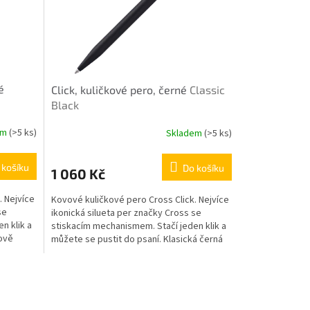
é
Click, kuličkové pero, černé
Classic
Black
em
(>5 ks)
Skladem
(>5 ks)
 košíku
Do košíku
1 060 Kč
. Nejvíce
Kovové kuličkové pero Cross Click. Nejvíce
se
ikonická silueta per značky Cross se
n klik a
stiskacím mechanismem. Stačí jeden klik a
nově
můžete se pustit do psaní. Klasická černá
povrchová...