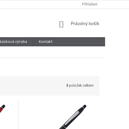
 ŘÁD
MOJE OBJEDNÁVKA
ZÁSADY OCHRANY OSOBNÍCH ÚDAJŮ
Přihlášení
NÁKUPNÍ
Prázdný košík
KOŠÍK
kázková výroba
Kontakt
3
položek celkem