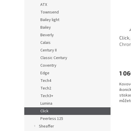
s
o
n
ATX
p
d
e
Townsend
r
u
l
o
k
Bailey light
d
t
Bailey
u
ů
Beverly
Click
k
Calais
Chro
t
Century II
ů
Classic Century
Coventry
1 06
Edge
Tech4
Kovové
Tech2
ikonic
stiska
Tech3+
můžete
Lumina
chromo
Click
Peerless 125
Sheaffer