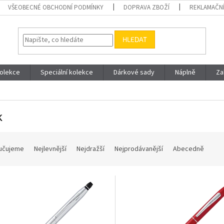
VŠEOBECNÉ OBCHODNÍ PODMÍNKY
DOPRAVA ZBOŽÍ
REKLAMAČNÍ
HLEDAT
olekce
Speciální kolekce
Dárkové sady
Náplně
Za
k
učujeme
Nejlevnější
Nejdražší
Nejprodávanější
Abecedně