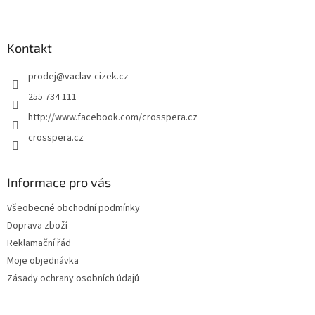
Z
á
p
a
Kontakt
t
prodej
@
vaclav-cizek.cz
í
255 734 111
http://www.facebook.com/crosspera.cz
crosspera.cz
Informace pro vás
Všeobecné obchodní podmínky
Doprava zboží
Reklamační řád
Moje objednávka
Zásady ochrany osobních údajů