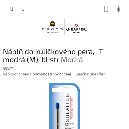
Přejít
NÁKUP
na
obsah
KOŠÍK
Náplň do kuličkového pera, "T"
modrá (M), blistr
Modrá
99327
Průměrné
Neohodnoceno
Podrobnosti hodnocení
Značka:
Sheaffer
hodnocení
produktu
je
0,0
z
5
hvězdiček.