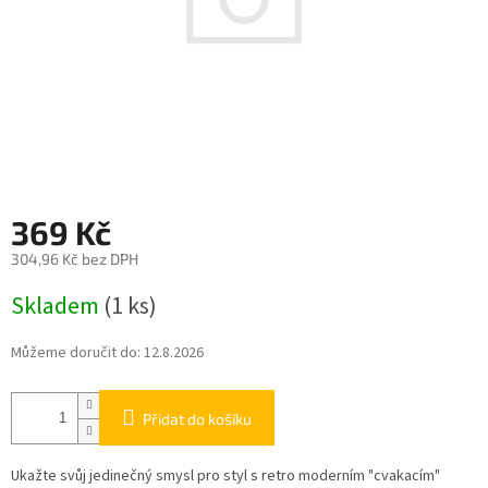
369 Kč
304,96 Kč bez DPH
Měrná
Skladem
(1 ks)
cena:
Můžeme doručit do:
12.8.2026
Přidat do košíku
Ukažte svůj jedinečný smysl pro styl s retro moderním "cvakacím"