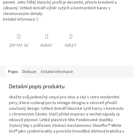
perem. Jeho štíhlý klasický profil je decentní, přesto kreativní a
zábavný. Vzhled dotváří výběr sytých a kontrastních barev s
chromovanými detaily.
Detailní informace
ZEPTAT SE
HLÍDAT
SDÍLET
Popis
Diskuze
Ostatní informace
Detailní popis produktu
Ukažte svůj jedinečný smysl pro vkus a styl s retro moderními
pery, která vzdávají poctu vintage designu a zároveň přináší
současný design. Vzhled dotváří klasické syté barvy v kontrastu
s chromovými částmi. Stačí přidat inspiraci a nechat nápady (a
inkoust) plynout. Lehké plastové tělo Poniklované doplňky
Stylový klip s průřezem Stiskací mechanismus Sheaffer® White
Dot® jako symbol kvality a prestiže Dvoudílná dárková krabička s