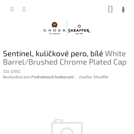
Přejít
NÁKUP
na
obsah
KOŠÍK
Sentinel, kuličkové pero, bílé
White
Barrel/Brushed Chrome Plated Cap
321-2/032
Průměrné
Neohodnoceno
Podrobnosti hodnocení
Značka:
Sheaffer
hodnocení
produktu
je
0,0
z
5
hvězdiček.