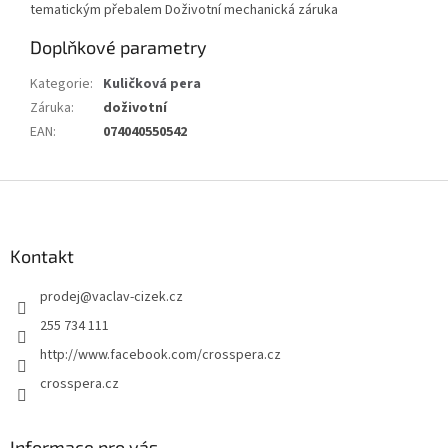
tematickým přebalem Doživotní mechanická záruka
Doplňkové parametry
Kategorie
:
Kuličková pera
Záruka
:
doživotní
EAN
:
074040550542
Z
á
p
a
Kontakt
t
prodej
@
vaclav-cizek.cz
í
255 734 111
http://www.facebook.com/crosspera.cz
crosspera.cz
Informace pro vás