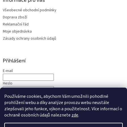
Všeobecné obchodní podmínky
Doprava zboží
Reklamační řád
Moje objednávka
Zásady ochrany osobních údajů
Přihlášení
E-mail
Heslo
Používáme cookies, abychom Vám umožnili pohodlné
PŘIHLÁSIT SE
prohlížení webu a díky analýze provozu webu neustále
Nová registrace
Zapomenuté heslo
zlepšovali jeho funkce, výkon a použitelnost. Více informací o
ochraně osobních údajů naleznete
zde
.