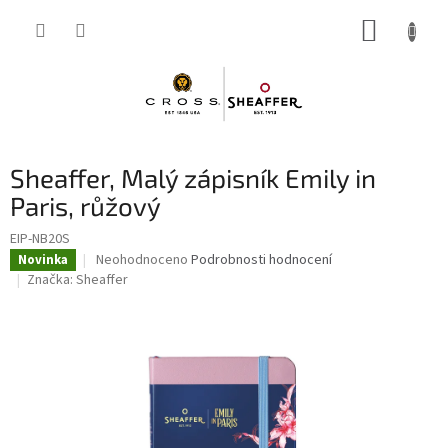
Přejít
NÁKUP
na
obsah
KOŠÍK
Sheaffer, Malý zápisník Emily in
Paris, růžový
EIP-NB20S
Průměrné
Neohodnoceno
Podrobnosti hodnocení
Novinka
hodnocení
Značka:
Sheaffer
produktu
je
0,0
z
5
hvězdiček.