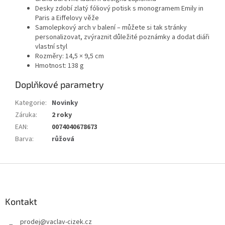
Desky zdobí zlatý fóliový potisk s monogramem Emily in
Paris a Eiffelovy věže
Samolepkový arch v balení – můžete si tak stránky
personalizovat, zvýraznit důležité poznámky a dodat diáři
vlastní styl
Rozměry: 14,5 × 9,5 cm
Hmotnost: 138 g
Doplňkové parametry
Kategorie
:
Novinky
Záruka
:
2 roky
EAN
:
0074040678673
Barva
:
růžová
Z
á
p
a
Kontakt
t
prodej
@
vaclav-cizek.cz
í