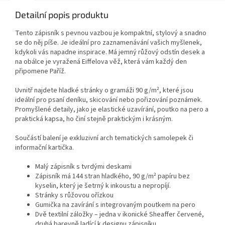
Detailní popis produktu
Tento zápisník s pevnou vazbou je kompaktní, stylový a snadno
se do něj píše. Je ideální pro zaznamenávání vašich myšlenek,
kdykoli vás napadne inspirace. Má jemný růžový odstín desek a
na obálce je vyražená Eiffelova věž, která vám každý den
připomene Paříž.
Uvnitř najdete hladké stránky o gramáži 90 g/m², které jsou
ideální pro psaní deníku, skicování nebo pořizování poznámek.
Promyšlené detaily, jako je elastické uzavírání, poutko na pero a
praktická kapsa, ho činí stejně praktickým i krásným.
Součástí balení je exkluzivní arch tematických samolepek či
informační kartička.
Malý zápisník s tvrdými deskami
Zápisník má 144 stran hladkého, 90 g/m² papíru bez
kyselin, který je šetrný k inkoustu a nepropíjí.
Stránky s růžovou ořízkou
Gumička na zavírání s integrovaným poutkem na pero
Dvě textilní záložky – jedna v ikonické Sheaffer červené,
druhá barevně ladící k designu zápisníku