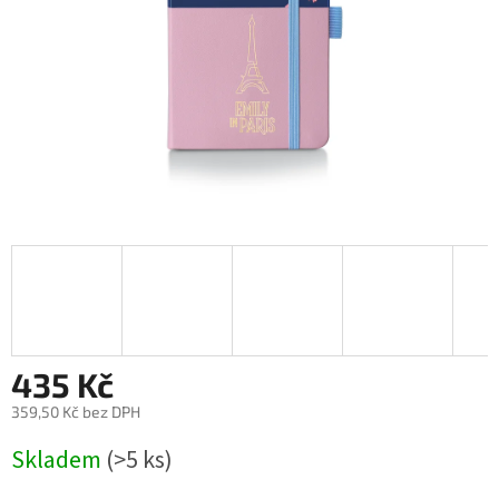
435 Kč
359,50 Kč bez DPH
Měrná
Skladem
(>5 ks)
cena: