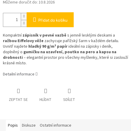
Můžeme doručit do:
10.8.2026
Přidat do košíku
Kompaktní
zápisník v pevné vazbě
s jemně lesklými deskami a
ražbou Eiffelovy věže
zachycuje pařížský šarm v každém detailu.
Uvnitř najdete
hladký 90 g/m² papír
ideální na zápisky i deník,
doplněný o
gumičku na uzavření, poutko na pero a kapsu na
drobnosti
– elegantní prostor pro všechny myšlenky, které si zaslouží
krásné místo.
Detailní informace
ZEPTAT SE
HLÍDAT
SDÍLET
Popis
Diskuze
Ostatní informace