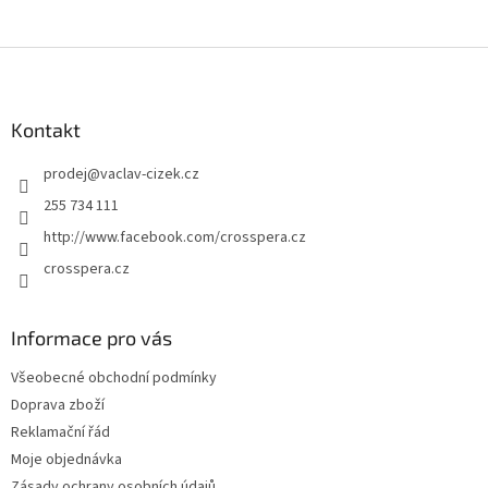
Z
á
p
a
Kontakt
t
prodej
@
vaclav-cizek.cz
í
255 734 111
http://www.facebook.com/crosspera.cz
crosspera.cz
Informace pro vás
Všeobecné obchodní podmínky
Doprava zboží
Reklamační řád
Moje objednávka
Zásady ochrany osobních údajů