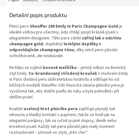
Popis
Diskuze
Ostatní informace
Detailní popis produktu
Plnicí pero
Sheaffer 100 Emily in Paris Champagne Gold
je
ideální volbou pro všechny, kdo chtějí spojit krásné psaní s
elegantním designem. Tělo pera zdobí
zářivý lak v odstínu
champagne gold
, doplněný
lesklými doplňky v
odpovídajícím champagne tónu
, díky nimž pero působí
sofistikovaně, ale neokázale.
Na klipu se vyjímá
kovová mašlička
– jemný odkaz na ikonický
styl Emily.
Co-brandovaný středový kroužek
s motivem Emily
in Paris dodává peru sběratelskou hodnotu a odlišuje ho od
běžných modelů Sheaffer 100. Klasická silueta plnicího pera je
vyvážená tak, aby dobře padla do ruky a byla pohodlná i při
delším psaní.
Kvalitní
ocelový hrot plnicího pera
zajišťuje plynulý tok
inkoustu a hladký kontakt s papírem, takže se hodí jak na
elegantní podpisy, tak na ručně psané dopisy, deník nebo
kreativní psaní. Každý tah pera působí jako malý moment
rozmazlování – přesně ve stylu „très chic“.