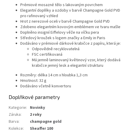
Prémiové mosazné tělo s lakovaným povrchem
Elegantní doplňky a ozdoby v barvě Champagne Gold PVD
pro rafinovaný vzhled
Hrot z nerezové oceli v barvě Champagne Gold PVD
Zdobeno elegantním kovovým emblémem ve tvaru mašle
Doplněno insignií Eiffelovy věže na víčku pera
Středový kroužek s logem značky a Emily in Paris
Dodáváno v prémiové dárkové krabičce z papíru, která je:
Odpovědně recyklovatelná
FSC certifikovaná
Má jemně laminovaný květinový vzor, který dodává
krabičce jemný lesk a elegantní strukturu
Rozměry: délka 14 cm x hloubka 1,3 cm
Hmotnost: 32 g
Dodáváno včetně konvertoru
Doplňkové parametry
Kategorie
:
Novinky
Záruka
:
2 roky
Barva
:
champagne gold
Kolekce
:
Sheaffer 100