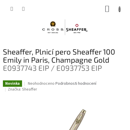
Přejít
NÁKUP
na
obsah
KOŠÍK
Sheaffer, Plnicí pero Sheaffer 100
Emily in Paris, Champagne Gold
E0937743 EIP / E0937753 EIP
Průměrné
Neohodnoceno
Podrobnosti hodnocení
Novinka
hodnocení
Značka:
Sheaffer
produktu
je
0,0
z
5
hvězdiček.