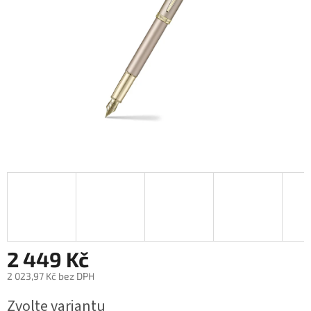
2 449 Kč
2 023,97 Kč bez DPH
Měrná
Zvolte variantu
cena: