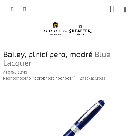
Přejít
NÁKUP
na
obsah
KOŠÍK
Bailey, plnicí pero, modré
Blue
Lacquer
AT0456-12MS
Průměrné
Neohodnoceno
Podrobnosti hodnocení
Značka:
Cross
hodnocení
produktu
je
0,0
z
5
hvězdiček.