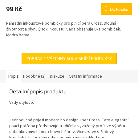
99 Kč
Do košíku
Náhradní inkoustové bombičky pro plnicí pera Cross. Dlouhá
životnost a plynulý tok inkoustu. Sada obsahuje 6ks bombiček.
Modrá barva.
ZOBRAZIT VŠECHNY SOUVISEJÍCÍ PRODUKTY
Popis
Podobné (2)
Diskuze
Ostatní informace
Detailní popis produktu
Vždy stylově.
Jednoduché pojetí moderního designu per Cross. Tato elegantní
psací potřeba představuje tradiční a vyvážený profil ve výběru
sofistikovaných povrchových úprav. Vícevrstvý středový
kroužek s hlubokými rytinami zvýrazňuje vzhled pera.