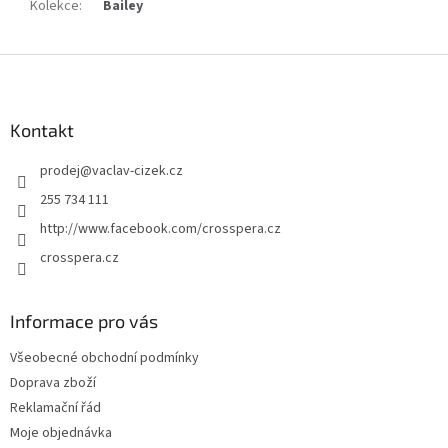
Kolekce
:
Bailey
Z
á
p
a
Kontakt
t
prodej
@
vaclav-cizek.cz
í
255 734 111
http://www.facebook.com/crosspera.cz
crosspera.cz
Informace pro vás
Všeobecné obchodní podmínky
Doprava zboží
Reklamační řád
Moje objednávka