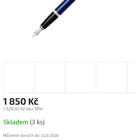
1 850 Kč
1 528,93 Kč bez DPH
Měrná
Skladem
(3 ks)
cena:
Můžeme doručit do:
12.8.2026