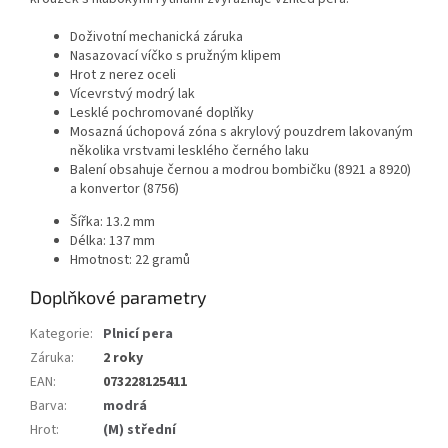
Doživotní mechanická záruka
Nasazovací víčko s pružným klipem
Hrot z nerez oceli
Vícevrstvý modrý lak
Lesklé pochromované doplňky
Mosazná úchopová zóna s akrylový pouzdrem lakovaným
několika vrstvami lesklého černého laku
Balení obsahuje černou a modrou bombičku (8921 a 8920)
a konvertor (8756)
Šířka: 13.2 mm
Délka: 137 mm
Hmotnost: 22 gramů
Doplňkové parametry
Kategorie
:
Plnicí pera
Záruka
:
2 roky
EAN
:
073228125411
Barva
:
modrá
Hrot
:
(M) střední