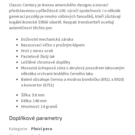
Classic Century je ikonou amerického designu a inovací
představenou u příležitosti 100. výročí společnosti. I o několik
generací později je mnoho vášnivých fanoušků, kteří zůstávají
loajální ikonické štíhlé siluetě. Naopak trendsetteři oceňují
autentičnost těchto per.
Doživotní mechanická záruka
Nasazovací víčko s pružným klipem
Hrot z nerez oceli
Pastelově žlutý lak
Leštěné chromové doplňky
Mosazná úchopová zóna s akrylový pouzdrem lakovaným
několika vrstvami lesklého černého laku
Balení obsahuje černou a modrou bombičku (8921 a 8920)
a konvertor (8751)
Šířka: 9.8 mm
Délka: 146 mm
Hmotnost: 14 gramů
Doplňkové parametry
Kategorie
:
Plnicí pera