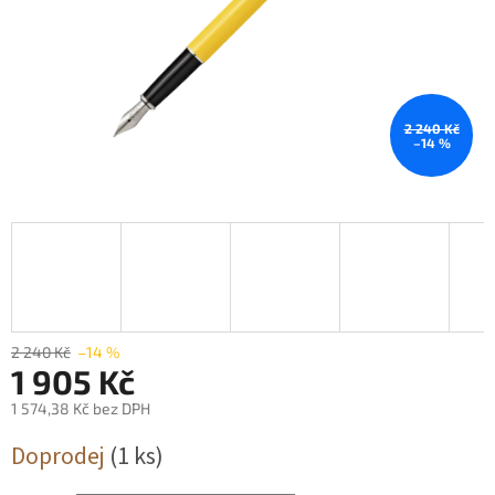
2 240 Kč
–14 %
2 240 Kč
–14 %
1 905 Kč
1 574,38 Kč bez DPH
Měrná
Doprodej
(1 ks)
cena: