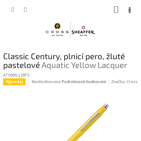
Přejít
NÁKUP
na
obsah
KOŠÍK
Classic Century, plnicí pero, žluté
pastelové
Aquatic Yellow Lacquer
AT0086-126FS
Průměrné
Neohodnoceno
Podrobnosti hodnocení
Značka:
Cross
Výprodej
hodnocení
produktu
je
0,0
z
5
hvězdiček.