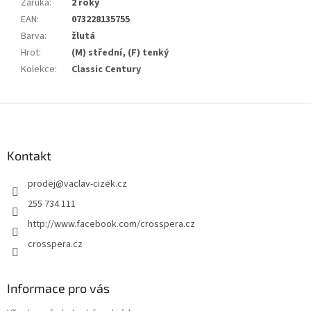
Záruka
:
2 roky
EAN
:
073228135755
Barva
:
žlutá
Hrot
:
(M) střední
,
(F) tenký
Kolekce
:
Classic Century
Z
á
p
a
Kontakt
t
prodej
@
vaclav-cizek.cz
í
255 734 111
http://www.facebook.com/crosspera.cz
crosspera.cz
Informace pro vás