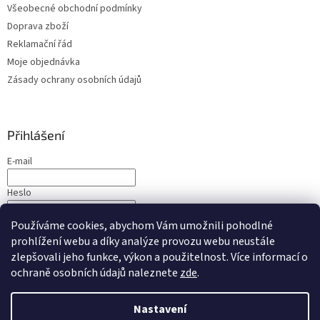
Všeobecné obchodní podmínky
Doprava zboží
Reklamační řád
Moje objednávka
Zásady ochrany osobních údajů
Přihlášení
E-mail
Heslo
Používáme cookies, abychom Vám umožnili pohodlné
PŘIHLÁSIT SE
prohlížení webu a díky analýze provozu webu neustále
Nová registrace
Zapomenuté heslo
zlepšovali jeho funkce, výkon a použitelnost. Více informací o
ochraně osobních údajů naleznete
zde
.
Nastavení
Vytvořil Shoptet