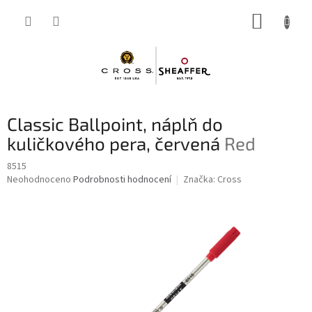
Přejít
NÁKUP
na
obsah
KOŠÍK
Classic Ballpoint, náplň do
kuličkového pera, červená
Red
8515
Průměrné
Neohodnoceno
Podrobnosti hodnocení
Značka:
Cross
hodnocení
produktu
je
0,0
z
5
hvězdiček.