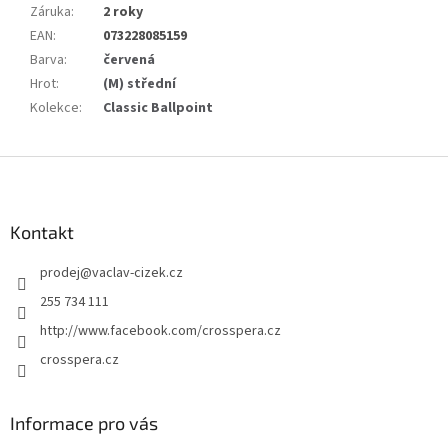
Záruka
:
2 roky
EAN
:
073228085159
Barva
:
červená
Hrot
:
(M) střední
Kolekce
:
Classic Ballpoint
Z
á
p
a
Kontakt
t
prodej
@
vaclav-cizek.cz
í
255 734 111
http://www.facebook.com/crosspera.cz
crosspera.cz
Informace pro vás