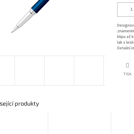
Designový
znamením
klipu až 
lak s les
Detailní 
TISK
sející produkty