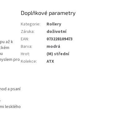
Doplňkové parametry
Kategorie
:
Rollery
Záruka
:
doživotní
EAN
:
073228109473
pu až k
Barva
:
modrá
ickém
mu
Hrot
:
(M) střední
myslem pro
Kolekce
:
ATX
hod a psaní
ě
mi lesklého