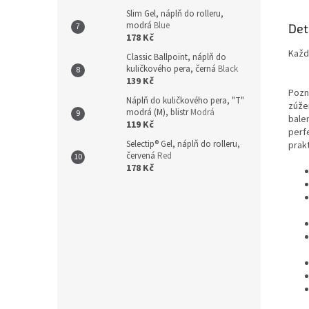
Slim Gel, náplň do rolleru,
modrá
Blue
Det
178 Kč
Každ
Classic Ballpoint, náplň do
kuličkového pera, černá
Black
139 Kč
Pozn
Náplň do kuličkového pera, "T"
zúže
modrá (M), blistr
Modrá
bale
119 Kč
perf
Selectip® Gel, náplň do rolleru,
prak
červená
Red
178 Kč