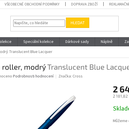
VŠEOBECNÉ OBCHODNÍ PODMÍNKY
DOPRAVA ZBOŽÍ
REKLAMAČNÍ
HLEDAT
olekce
Speciální kolekce
Dárkové sady
Náplně
Za
 modrý
Translucent Blue Lacquer
 roller, modrý
Translucent Blue Lacqu
né
noceno
Podrobnosti hodnocení
Značka:
Cross
ní
2 6
u
2 181,82
Měrná
Skla
cena:
ek.
Můžeme d