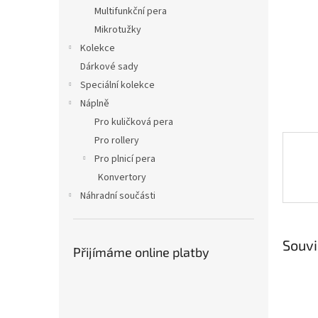
n
Multifunkční pera
e
Mikrotužky
l
Kolekce
Dárkové sady
Speciální kolekce
Náplně
Pro kuličková pera
Pro rollery
Pro plnicí pera
Konvertory
Náhradní součásti
Souvi
Přijímáme online platby