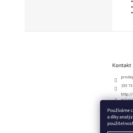
Z
á
p
a
t
Kontakt
í
prodej
255 73
http:/
m/cro
crossp
Používáme c
a díky analý
použitelnost