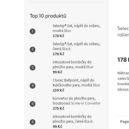
Top 10 produktů
Selectip® Gel, náplň do rolleru,
Selec
modrá
Blue
rolle
178 Kč
Selectip® Gel, náplň do rolleru,
černá
Black
178 Kč
178 
inkoustové bombičky do
plnicího pera, modré
Blue
99 Kč
Náhrad
select
Classic Ballpoint, náplň do
Kombi
kuličkového pera, modrá
Blue
inkous
139 Kč
jednod
konvertor do plnicího pera,
pera. 
šroubovací
Screw-in Converter
275 Kč
inkoustové bombičky do
Popi
plnicího pera, černé
Black
99 Kč