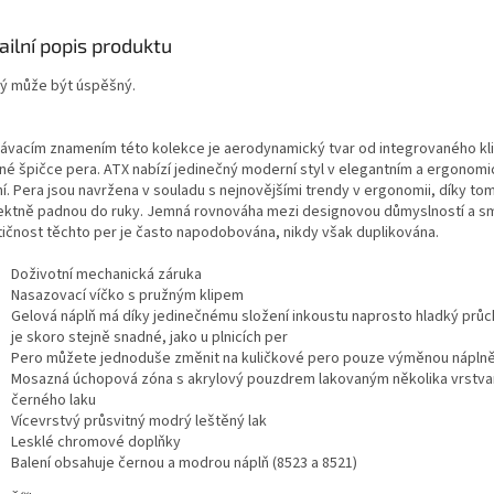
ailní popis produktu
ý může být úspěšný.
ávacím znamením této kolekce je aerodynamický tvar od integrovaného kli
né špičce pera. ATX nabízí jedinečný moderní styl v elegantním a ergonom
ní. Pera jsou navržena v souladu s nejnovějšími trendy v ergonomii, díky to
ektně padnou do ruky. Jemná rovnováha mezi designovou důmyslností a s
tičnost těchto per je často napodobována, nikdy však duplikována.
Doživotní mechanická záruka
Nasazovací víčko s pružným klipem
Gelová náplň má díky jedinečnému složení inkoustu naprosto hladký průc
je skoro stejně snadné, jako u plnicích per
Pero můžete jednoduše změnit na kuličkové pero pouze výměnou nápln
Mosazná úchopová zóna s akrylový pouzdrem lakovaným několika vrstva
černého laku
Vícevrstvý průsvitný modrý leštěný lak
Lesklé chromové doplňky
Balení obsahuje černou a modrou náplň (8523 a 8521)