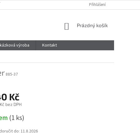
 ŘÁD
MOJE OBJEDNÁVKA
ZÁSADY OCHRANY OSOBNÍCH ÚDAJŮ
Přihlášení
NÁKUPNÍ
Prázdný košík
KOŠÍK
kázková výroba
Kontakt
er
885-37
40 Kč
 Kč bez DPH
dem
(1 ks)
oručit do:
11.8.2026