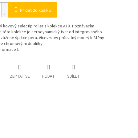
Přidat do košíku
 kovový selectip roller z kolekce ATX. Poznávacím
 této kolekce je aerodynamický tvar od integrovaného
k zúžené špičce pera. Vícevrstvý průsvitný modrý leštěný
kle chromovými doplňky.
informace
ZEPTAT SE
HLÍDAT
SDÍLET