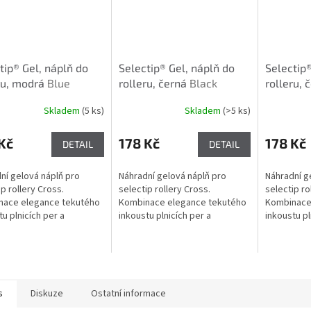
tip® Gel, náplň do
Selectip® Gel, náplň do
Selectip®
ru, modrá
Blue
rolleru, černá
Black
rolleru,
Skladem
(5 ks)
Skladem
(>5 ks)
Kč
178 Kč
178 Kč
DETAIL
DETAIL
ní gelová náplň pro
Náhradní gelová náplň pro
Náhradní g
ip rollery Cross.
selectip rollery Cross.
selectip ro
nace elegance tekutého
Kombinace elegance tekutého
Kombinace
tu plnicích per a
inkoustu plnicích per a
inkoustu pl
uchosti kuličkového
jednoduchosti kuličkového
jednoducho
Kvalitní modrá náplň.
pera. Kvalitní černá náplň.
pera. Kvali
s
Diskuze
Ostatní informace