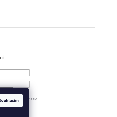
ní
IT SE
trace
Zapomenuté heslo
Souhlasím