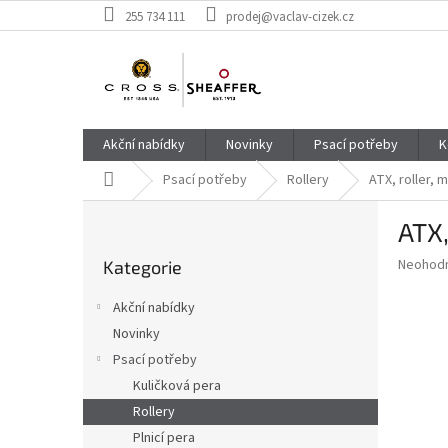
Přejít
255 734 111
prodej@vaclav-cizek.cz
na
obsah
Akční nabídky
Novinky
Psací potřeby
K
Domů
Psací potřeby
Rollery
ATX, roller,
P
ATX,
o
Přeskočit
s
Průměr
Neohod
Kategorie
kategorie
t
hodnoce
r
produkt
Akční nabídky
a
je
Novinky
0,0
n
z
Psací potřeby
n
5
í
Kuličková pera
hvězdič
p
Rollery
a
Plnicí pera