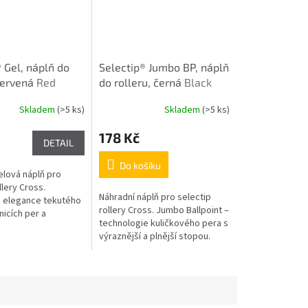
 Gel, náplň do
Selectip® Jumbo BP, náplň
 červená
Red
do rolleru, černá
Black
Skladem
(>5 ks)
Skladem
(>5 ks)
178 Kč
DETAIL
Do košíku
elová náplň pro
llery Cross.
Náhradní náplň pro selectip
 elegance tekutého
rollery Cross. Jumbo Ballpoint –
nicích per a
technologie kuličkového pera s
sti kuličkového
výraznější a plnější stopou.
tní červená náplň.
Délka stopy je skoro
dvojnásobek běžné náplně
do...