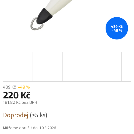
439 Kč
–49 %
439 Kč
–49 %
220 Kč
181,82 Kč bez DPH
Měrná
Doprodej
(>5 ks)
cena:
Můžeme doručit do:
10.8.2026