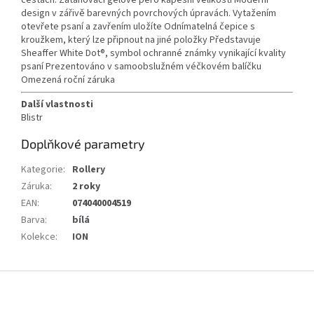
cestách. Zatahovací gelové pero kapesní velikosti Moderní
design v zářivě barevných povrchových úpravách. Vytažením
otevřete psaní a zavřením uložíte Odnímatelná čepice s
kroužkem, který lze připnout na jiné položky Představuje
Sheaffer White Dot®, symbol ochranné známky vynikající kvality
psaní Prezentováno v samoobslužném véčkovém balíčku
Omezená roční záruka
Další vlastnosti
Blistr
Doplňkové parametry
Kategorie
:
Rollery
Záruka
:
2 roky
EAN
:
074040004519
Barva
:
bílá
Kolekce
:
ION
Z
á
p