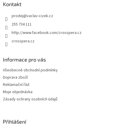
a
Kontakt
t
prodej
@
vaclav-cizek.cz
í
255 734 111
http://www.facebook.com/crosspera.cz
crosspera.cz
Informace pro vás
Všeobecné obchodní podmínky
Doprava zboží
Reklamační řád
Moje objednávka
Zásady ochrany osobních údajů
Přihlášení