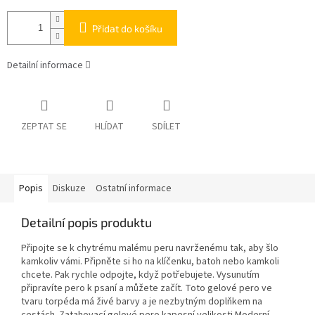
Přidat do košíku
Detailní informace
ZEPTAT SE
HLÍDAT
SDÍLET
Popis
Diskuze
Ostatní informace
Detailní popis produktu
Připojte se k chytrému malému peru navrženému tak, aby šlo
kamkoliv vámi. Připněte si ho na klíčenku, batoh nebo kamkoli
chcete. Pak rychle odpojte, když potřebujete. Vysunutím
připravíte pero k psaní a můžete začít. Toto gelové pero ve
tvaru torpéda má živé barvy a je nezbytným doplňkem na