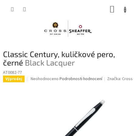
Přejít
NÁKUP
na
obsah
KOŠÍK
Classic Century, kuličkové pero,
černé
Black Lacquer
AT0082-77
Průměrné
Neohodnoceno
Podrobnosti hodnocení
Značka:
Cross
Výprodej
hodnocení
produktu
je
0,0
z
5
hvězdiček.