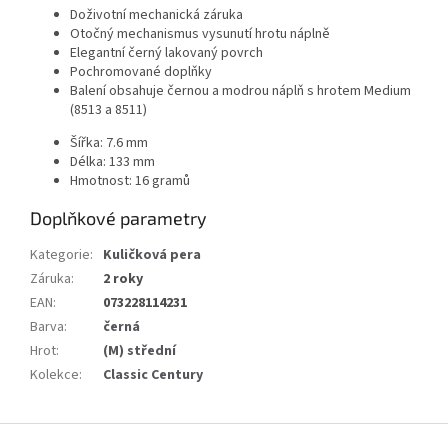
Doživotní mechanická záruka
Otočný mechanismus vysunutí hrotu náplně
Elegantní černý lakovaný povrch
Pochromované doplňky
Balení obsahuje černou a modrou náplň s hrotem Medium
(8513 a 8511)
Šířka: 7.6 mm
Délka: 133 mm
Hmotnost: 16 gramů
Doplňkové parametry
Kategorie
:
Kuličková pera
Záruka
:
2 roky
EAN
:
073228114231
Barva
:
černá
Hrot
:
(M) střední
Kolekce
:
Classic Century
Z