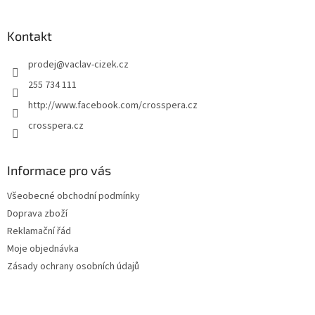
á
p
a
Kontakt
t
prodej
@
vaclav-cizek.cz
í
255 734 111
http://www.facebook.com/crosspera.cz
crosspera.cz
Informace pro vás
Všeobecné obchodní podmínky
Doprava zboží
Reklamační řád
Moje objednávka
Zásady ochrany osobních údajů