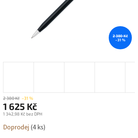
2 380 Kč
–31 %
2 380 Kč
–31 %
1 625 Kč
1 342,98 Kč bez DPH
Měrná
Doprodej
(4 ks)
cena: