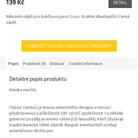
139 Kč
DETAIL
Náhradní náplň pro kuličková pera Cross. Kvalitní dlouhopíšící černá
náplň.
ZOBRAZIT VŠECHNY SOUVISEJÍCÍ PRODUKTY
Popis
Podobné (4)
Diskuze
Ostatní informace
Detailní popis produktu
Klasika navždy.
Classic Century je ikonou amerického designu a inovací
představenou u příležitosti 100. výročí společnosti. I o několik
generací později je mnoho vášnivých fanoušků, kteří zůstávají
loajální ikonické štíhlé siluetě. Naopak trendsetteři oceňují
autentičnost těchto per.