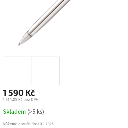
1 590 Kč
1 314,05 Kč bez DPH
Měrná
Skladem
(>5 ks)
cena:
Můžeme doručit do:
10.8.2026