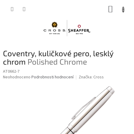
Přejít
NÁKUP
na
obsah
KOŠÍK
Coventry, kuličkové pero, lesklý
chrom
Polished Chrome
AT0662-7
Průměrné
Neohodnoceno
Podrobnosti hodnocení
Značka:
Cross
hodnocení
produktu
je
0,0
z
5
hvězdiček.