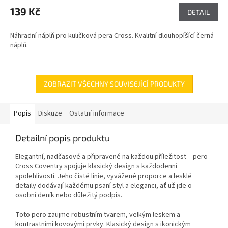
139 Kč
DETAIL
Náhradní náplň pro kuličková pera Cross. Kvalitní dlouhopíšící černá
náplň.
ZOBRAZIT VŠECHNY SOUVISEJÍCÍ PRODUKTY
Popis
Diskuze
Ostatní informace
Detailní popis produktu
Elegantní, nadčasové a připravené na každou příležitost – pero
Cross Coventry spojuje klasický design s každodenní
spolehlivostí. Jeho čisté linie, vyvážené proporce a lesklé
detaily dodávají každému psaní styl a eleganci, ať už jde o
osobní deník nebo důležitý podpis.
Toto pero zaujme robustním tvarem, velkým leskem a
kontrastními kovovými prvky. Klasický design s ikonickým