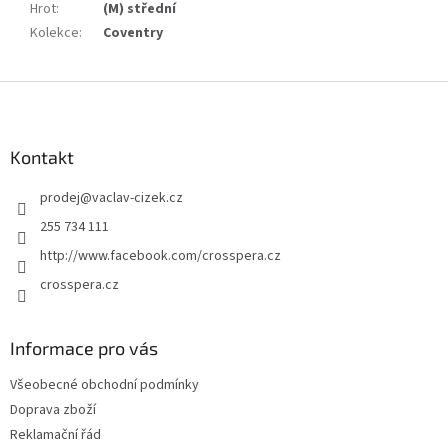
Hrot
:
(M) střední
Kolekce
:
Coventry
Z
á
p
a
Kontakt
t
prodej
@
vaclav-cizek.cz
í
255 734 111
http://www.facebook.com/crosspera.cz
crosspera.cz
Informace pro vás
Všeobecné obchodní podmínky
Doprava zboží
Reklamační řád