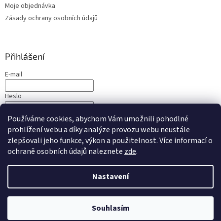
Moje objednávka
Zásady ochrany osobních údajů
Přihlášení
E-mail
Heslo
Používáme cookies, abychom Vám umožnili pohodlné
PŘIHLÁSIT SE
prohlížení webu a díky analýze provozu webu neustále
Nová registrace
Zapomenuté heslo
zlepšovali jeho funkce, výkon a použitelnost. Více informací o
ochraně osobních údajů naleznete
zde
.
Nastavení
Vytvořil Shoptet
Souhlasím
Copyright 2026
Cross-pera.cz
. Všechna práva vyhrazena.