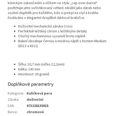
kónickým zakončením a víčkem ve stylu „cap-over-barrel“
podtrhuje jeho sofistikovaný vzhled. Ideální jako dárek nebo
osobní doplněk pro každého, kdo si potrpí na styl a kvalitu.
Dodáváno v elegantní dvojdílné dárkové krabičce.
Doživotní mechanická záruka Cross
Perfektně leštěný chrom s leštěnými detaily
Otočný mechanismus vysunutí hrotu náplně
Balení obsahuje černou a modrou náplň s hrotem Medium
(8513 a 8511)
Šířka: 10,7 mm (víčko 12,2mm)
Délka: 143 mm
Hmotnost: 30 gramů
Doplňkové parametry
Kategorie
:
Kuličková pera
Záruka
:
doživotní
EAN
:
073228135915
Barva
:
chromová