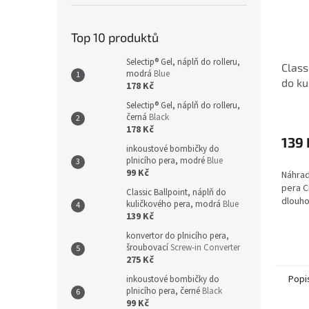
Top 10 produktů
Selectip® Gel, náplň do rolleru,
Class
modrá
Blue
do ku
178 Kč
mod
Selectip® Gel, náplň do rolleru,
černá
Black
178 Kč
139 
inkoustové bombičky do
plnicího pera, modré
Blue
99 Kč
Náhrad
pera C
Classic Ballpoint, náplň do
dlouho
kuličkového pera, modrá
Blue
139 Kč
konvertor do plnicího pera,
šroubovací
Screw-in Converter
275 Kč
Popi
inkoustové bombičky do
plnicího pera, černé
Black
99 Kč