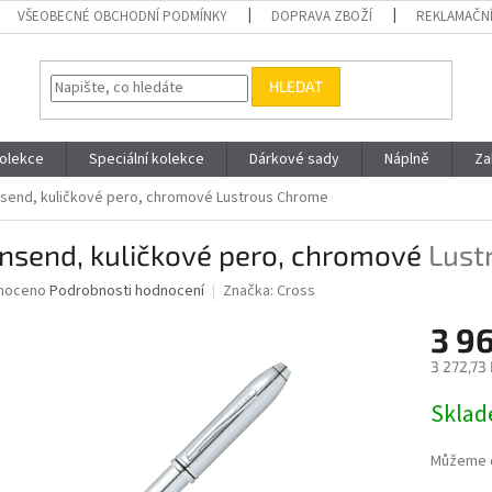
VŠEOBECNÉ OBCHODNÍ PODMÍNKY
DOPRAVA ZBOŽÍ
REKLAMAČNÍ
HLEDAT
olekce
Speciální kolekce
Dárkové sady
Náplně
Za
send, kuličkové pero, chromové
Lustrous Chrome
nsend, kuličkové pero, chromové
Lust
né
noceno
Podrobnosti hodnocení
Značka:
Cross
ní
3 9
u
3 272,73
Měrná
Skla
cena:
ek.
Můžeme d