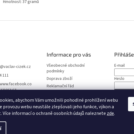
Hmotnost: 37 gramů
Informace pro vás
Přihláše
Všeobecné obchodní
E-mail
@
vaclav-cizek.cz
podmínky
4 111
Doprava zboží
Heslo
/www.facebook.co
Reklamační řád
sspera.cz
Moje objednávka
PŘIHLÁS
era.cz
ookies, abychom Vám umožnili pohodlné prohlížení webu
Zásady ochrany osobních
Nová regis
ze provozu webu neustále zlepšovali jeho funkce, výkon a
údajů
. Více informací o ochraně osobních údajů naleznete
zde
.
í