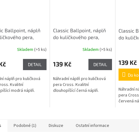
ic Ballpoint, náplň
Classic Ballpoint, náplň
Classic B
ličkového pera,
do kuličkového pera,
do kulič
rá
Blue
černá
Black
červená
Skladem
(>5 ks)
Skladem
(>5 ks)
139 Kč
Kč
139 Kč
DETAIL
DETAIL
Do ko
ní náplň pro kuličková
Náhradní náplň pro kuličková
ross. Kvalitní
pera Cross. Kvalitní
Náhradní n
píšící modrá náplň.
dlouhopíšící černá náplň.
pera Cross.
červená ná
s
Podobné (1)
Diskuze
Ostatní informace