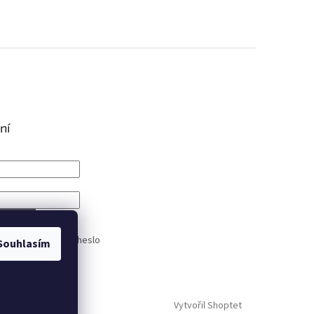
ní
IT SE
trace
Zapomenuté heslo
Souhlasím
Vytvořil Shoptet