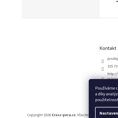
Z
á
p
a
t
Kontakt
í
prodej
255 73
http:/
m/cro
crossp
Používáme c
a díky analý
použitelnost
Nastaven
Copyright 2026
Cross-pera.cz
. Všechna práva vyhrazena.