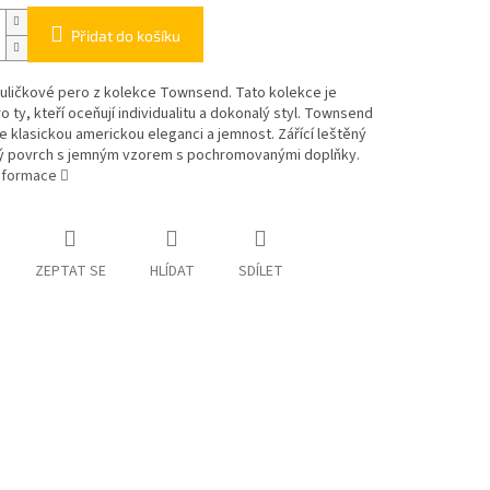
Přidat do košíku
uličkové pero z kolekce Townsend. Tato kolekce je
o ty, kteří oceňují individualitu a dokonalý styl. Townsend
e klasickou americkou eleganci a jemnost. Zářící leštěný
 povrch s jemným vzorem s pochromovanými doplňky.
informace
ZEPTAT SE
HLÍDAT
SDÍLET