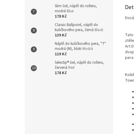
Slim Gel, náplň do rolleru,
Det
modrá
Blue
178 Kč
Dosá
Classic Ballpoint, náplň do
kuličkového pera, černá
Black
Tato 
139 Kč
ztěl
Náplň do kuličkového pera, "T"
Art 
modrá (M), blistr
Modrá
dvoj
119 Kč
pera
Selectip® Gel, náplň do rolleru,
červená
Red
178 Kč
Kole
Town