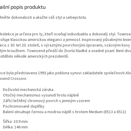
ailní popis produktu
hněte dokonalosti a ukažte váš styl a sebejistotu.
kolekce je určena pro ty, kteří oceňují individualitu a dokonalý styl. Towns
esňuje klasickou americkou eleganci a jemnost. Inspirovaný půvabnými linie
Deco z 30. let 20. století, s výraznými povrchovými úpravami, vzácnými kovy
itým kroužkem. Townsend přináší do života hladké a snadné psaní. Není divu,
 oblíbilo několik amerických prezidentů.
kce byla představena 1993 jako poklona synovi zakladatele společnosti Al
send Crossovi.
Doživotní mechanická záruka
Otočný mechanismus vysunutí hrotu náplně
Zářící leštěný chromový povrch s jemným vzorem
Pochromované doplňky
Balení obsahuje černou a modrou náplň s hrotem Medium (8513 a 8511)
Šířka: 10.9 mm
Délka: 146 mm