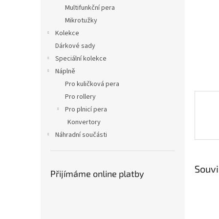
n
Multifunkční pera
e
Mikrotužky
l
Kolekce
Dárkové sady
Speciální kolekce
Náplně
Pro kuličková pera
Pro rollery
Pro plnicí pera
Konvertory
Náhradní součásti
Souvi
Přijímáme online platby