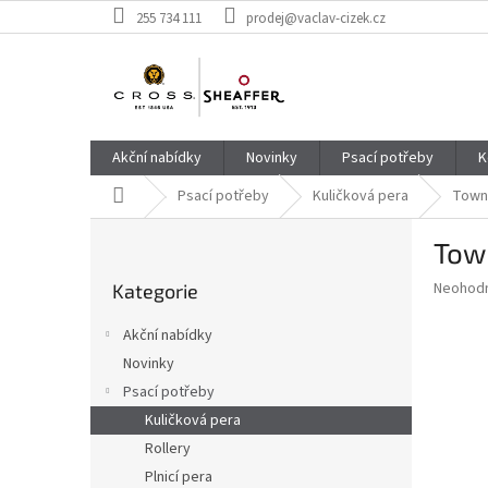
Přejít
255 734 111
prodej@vaclav-cizek.cz
na
obsah
Akční nabídky
Novinky
Psací potřeby
K
Domů
Psací potřeby
Kuličková pera
Town
P
Tow
o
Přeskočit
s
Průměr
Neohod
Kategorie
kategorie
t
hodnoce
r
produkt
Akční nabídky
a
je
Novinky
0,0
n
z
Psací potřeby
n
5
í
Kuličková pera
hvězdič
p
Rollery
a
Plnicí pera