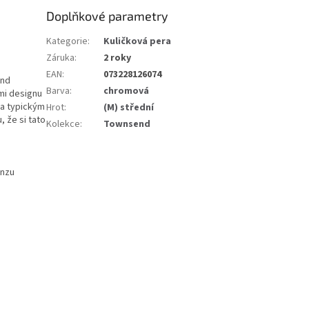
Doplňkové parametry
Kategorie
:
Kuličková pera
Záruka
:
2 roky
EAN
:
073228126074
end
Barva
:
chromová
mi designu
 a typickým
Hrot
:
(M) střední
 že si tato
Kolekce
:
Townsend
onzu