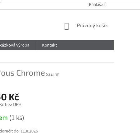
 ŘÁD
MOJE OBJEDNÁVKA
ZÁSADY OCHRANY OSOBNÍCH ÚDAJŮ
Přihlášení
NÁKUPNÍ
Prázdný košík
KOŠÍK
kázková výroba
Kontakt
rous Chrome
532TW
60 Kč
 Kč bez DPH
dem
(1 ks)
oručit do:
11.8.2026