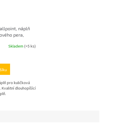
allpoint, náplň
kového pera,
Red
Skladem
(>5 ks)
šíku
áplň pro kuličková
 Kvalitní dlouhopíšící
plň.