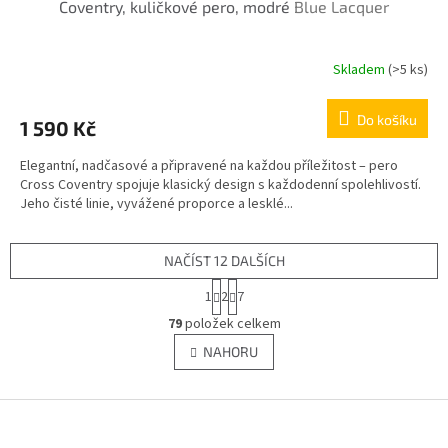
Coventry, kuličkové pero, modré
Blue Lacquer
Skladem
(>5 ks)
Do košíku
1 590 Kč
Elegantní, nadčasové a připravené na každou příležitost – pero
Cross Coventry spojuje klasický design s každodenní spolehlivostí.
Jeho čisté linie, vyvážené proporce a lesklé...
NAČÍST 12 DALŠÍCH
S
1
2
7
t
O
r
79
položek celkem
v
á
l
NAHORU
n
á
k
d
o
v
Z
a
á
c
á
n
í