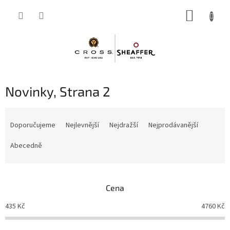
Přejít
NÁKUP
na
obsah
KOŠÍK
Novinky
, Strana 2
Ř
a
Doporučujeme
Nejlevnější
Nejdražší
Nejprodávanější
z
e
Abecedně
n
í
p
Cena
r
o
435
Kč
4760
Kč
d
u