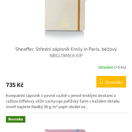
d
u
k
t
ů
Sheaffer, Střední zápisník Emily in Paris, béžový
NBGL19MEA EIP
Skladem
(>5 ks)
Do košíku
735 Kč
Kompaktní zápisník v pevné vazbě s jemně lesklými deskami a
ražbou Eiffelovy věže zachycuje pařížský šarm v každém detailu.
Uvnitř najdete hladký 90 g/m² papír ideální na...
Novinka