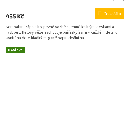
Do košíku
435 Kč
Kompaktní zápisník v pevné vazbě s jemně lesklými deskami a
ražbou Eiffelovy věže zachycuje pařížský šarm v každém detailu.
Uvnitř najdete hladký 90 g/m² papír ideální na...
Novinka