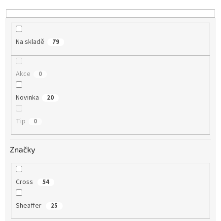
k
t
ů
Na skladě
79
Akce
0
Novinka
20
Tip
0
Značky
Cross
54
Sheaffer
25