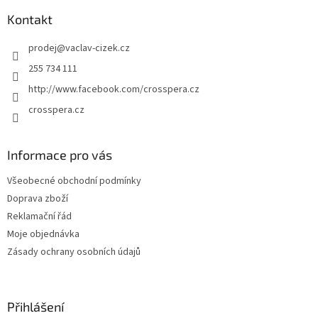
p
í
p
a
Kontakt
r
t
v
prodej
@
vaclav-cizek.cz
í
k
y
255 734 111
v
http://www.facebook.com/crosspera.cz
ý
p
crosspera.cz
i
s
u
Informace pro vás
Všeobecné obchodní podmínky
Doprava zboží
Reklamační řád
Moje objednávka
Zásady ochrany osobních údajů
Přihlášení