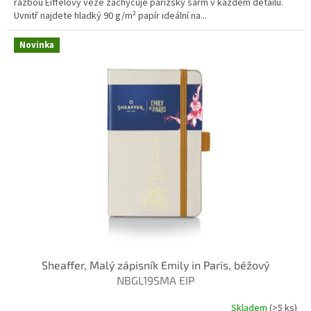
ražbou Eiffelovy věže zachycuje pařížský šarm v každém detailu.
Uvnitř najdete hladký 90 g/m² papír ideální na...
Novinka
Sheaffer, Malý zápisník Emily in Paris, béžový
NBGL19SMA EIP
Skladem
(>5 ks)