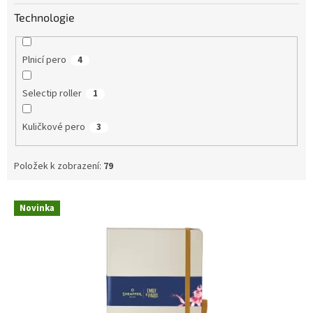
Technologie
Plnicí pero
4
Selectip roller
1
Kuličkové pero
3
Položek k zobrazení:
79
V
Novinka
ý
p
i
s
p
r
o