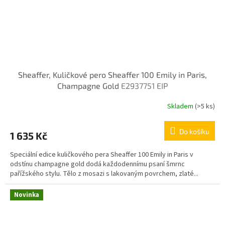
Sheaffer, Kuličkové pero Sheaffer 100 Emily in Paris,
Champagne Gold
E2937751 EIP
Skladem
(>5 ks)
Do košíku
1 635 Kč
Speciální edice kuličkového pera Sheaffer 100 Emily in Paris v
odstínu champagne gold dodá každodennímu psaní šmrnc
pařížského stylu. Tělo z mosazi s lakovaným povrchem, zlaté...
Novinka